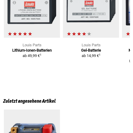
Louis Parts
Louis Parts
Lithium-Ionen-Batterien
Gel-Batterie
Mi
1
1
ab
49,99 €
ab
14,99 €
U
Zuletzt angesehene Artikel