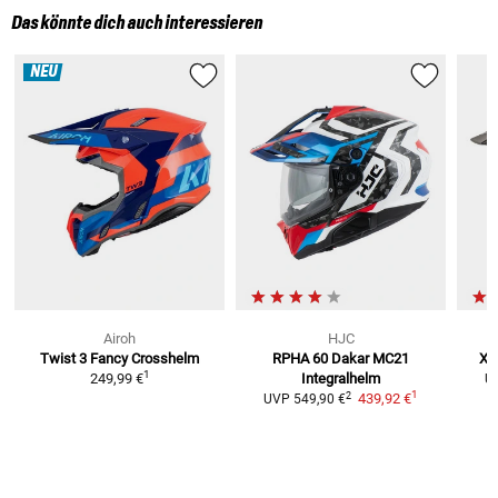
Das könnte dich auch interessieren
NEU
Airoh
HJC
Twist 3 Fancy
Crosshelm
RPHA 60 Dakar MC21
X-
1
249,99 €
Integralhelm
U
1
2
439,92 €
UVP
549,90 €