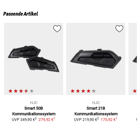
Passende Artikel
HJC
HJC
Smart 50B
Smart 21B
Kommunikationssystem
Kommunikationssystem
K
1
1
2
2
279,92 €
175,92 €
UVP
349,90 €
UVP
219,90 €
U