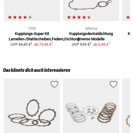
TRW
Athena
Kupplungs-Super Kit
Kupplungsdeckeldichtung
Kup
Lamellen-/Stahlscheiben,Federn,Dichtung
Diverse Modelle
U
1
1
2
2
ab
75,96 €
ab
6,99 €
UVP
84,40 €
UVP
9,99 €
Das könnte dich auch interessieren