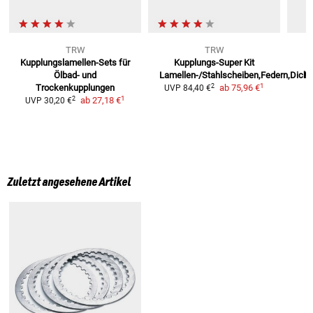
TRW
TRW
Kupplungslamellen-Sets
für
Kupplungs-Super Kit
Ölbad- und
Lamellen-/Stahlscheiben,Federn,Dicht
Ku
1
2
Trockenkupplungen
ab
75,96 €
UVP
84,40 €
1
2
ab
27,18 €
UVP
30,20 €
Zuletzt angesehene Artikel