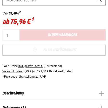
Motorrad suchen
2
UVP
84,40 €
1
ab
75,96 €
IN DEN WARENKORB
FILIALVERFÜGBARKEIT
1
Alle Preise
inkl. gesetzl. MwSt.
(Deutschland).
Versandkosten:
5,99 € (ab 199,00 € Bestellwert gratis).
2
Preisgegenüberstellung zur UVP.
Beschreibung
Dokumente (2)