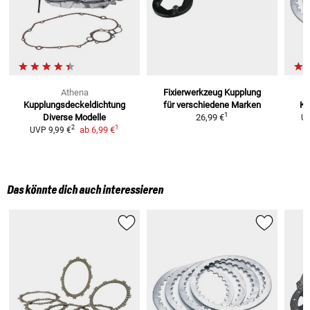
Athena
Fixierwerkzeug Kupplung
Kupplungsdeckeldichtung
für verschiedene Marken
Ku
1
Diverse Modelle
26,99 €
U
1
2
ab
6,99 €
UVP
9,99 €
Das könnte dich auch interessieren