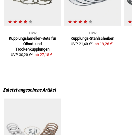
TRW
TRW
Kupplungslamellen-Sets
für
Kupplungs-Stahlscheiben
1
2
Ölbad- und
ab
19,26 €
UVP
21,40 €
Trockenkupplungen
1
2
ab
27,18 €
UVP
30,20 €
Zuletzt angesehene Artikel