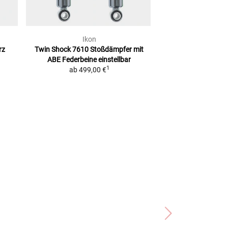
Ikon
Detlev 
rz
Twin Shock 7610 Stoßdämpfer mit
Stoßdämpfer
280
ABE
Federbeine einstellbar
Chr
1
ab
499,00 €
2
UVP
59,99 €