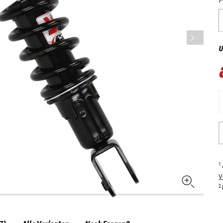
U
1
V
2