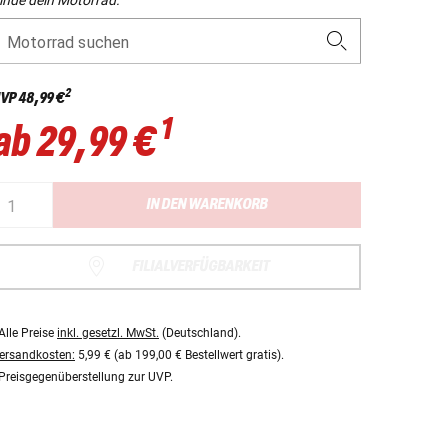
Motorrad suchen
2
VP
48,99 €
1
ab
29,99 €
IN DEN WARENKORB
FILIALVERFÜGBARKEIT
Alle Preise
inkl. gesetzl. MwSt.
(Deutschland).
ersandkosten:
5,99 € (ab 199,00 € Bestellwert gratis).
Preisgegenüberstellung zur UVP.