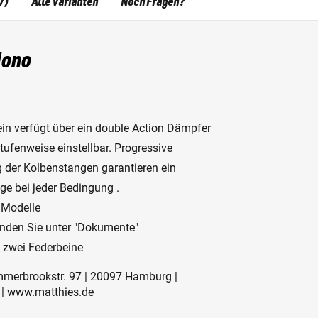
7)
Alle Varianten
Noch Fragen?
Mono
ein verfügt über ein double Action Dämpfer
tufenweise einstellbar. Progressive
 der Kolbenstangen garantieren ein
ge bei jeder Bedingung .
 Modelle
inden Sie unter "Dokumente"
= zwei Federbeine
mmerbrookstr. 97 | 20097 Hamburg |
 | www.matthies.de