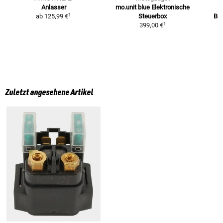
Anlasser
mo.unit blue
Elektronische
1
ab
125,99 €
Steuerbox
Bre
1
399,00 €
Zuletzt angesehene Artikel