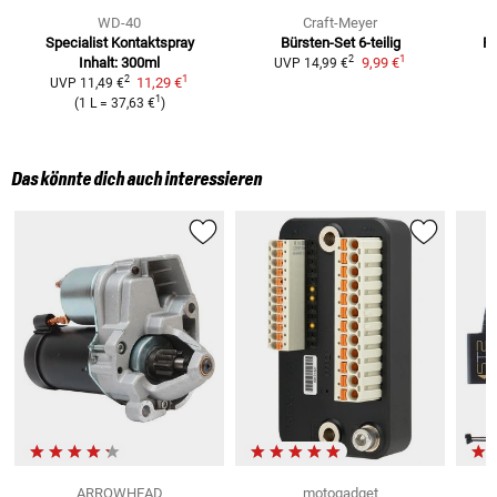
WD-40
Craft-Meyer
Specialist Kontaktspray
Bürsten-Set
6-teilig
Fl
1
2
Inhalt: 300ml
9,99 €
1
UVP
14,99 €
1
2
11,29 €
UVP
11,49 €
1
(
1 L
=
37,63 €
)
Das könnte dich auch interessieren
ARROWHEAD
motogadget
S