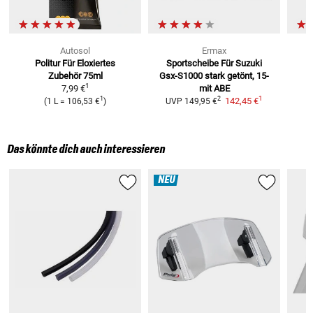
Autosol
Ermax
Politur Für Eloxiertes
Sportscheibe Für Suzuki
Zubehör
75ml
Gsx-S1000
stark getönt, 15-
1
7,99 €
mit ABE
1
1
2
142,45 €
(
1 L
=
106,53 €
)
UVP
149,95 €
Das könnte dich auch interessieren
NEU