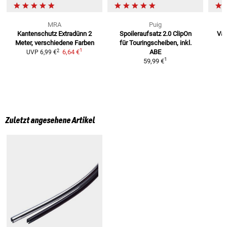
MRA
Puig
Kantenschutz Extradünn
2
Spoileraufsatz 2.0 ClipOn
Var
Meter, verschiedene Farben
für Touringscheiben, inkl.
1
2
6,64 €
ABE
UVP
6,99 €
1
59,99 €
Zuletzt angesehene Artikel