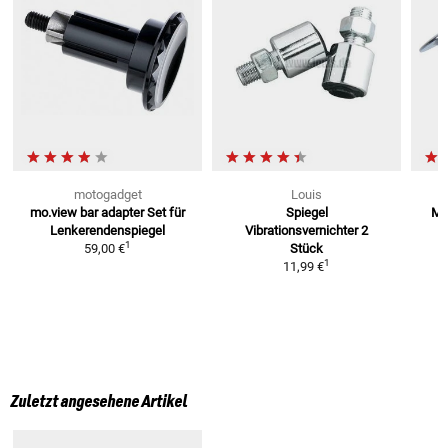
motogadget
Louis
V
mo.view bar adapter Set für
Spiegel
M1
Lenkerendenspiegel
Vibrationsvernichter
2
1
59,00 €
Stück
1
11,99 €
Zuletzt angesehene Artikel