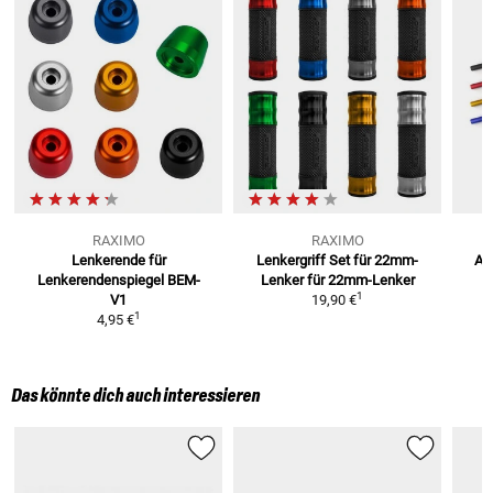
RAXIMO
RAXIMO
Lenkerende für
Lenkergriff Set für 22mm-
Alu
Lenkerendenspiegel BEM-
Lenker
für 22mm-Lenker
1
V1
19,90 €
1
4,95 €
Das könnte dich auch interessieren