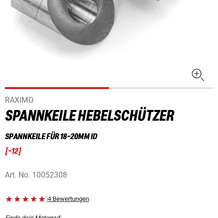
RAXIMO
SPANNKEILE HEBELSCHÜTZER
SPANNKEILE FÜR 18-20MM ID
[
-12
]
Art. No.
10052308
|
4 Bewertungen
Finde dein Motorrad: