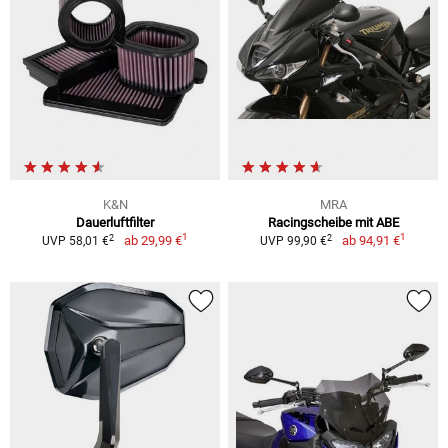
K&N
MRA
Dauerluftfilter
Racingscheibe mit ABE
1
1
2
2
ab
29,99 €
ab
94,91 €
UVP 58,01 €
UVP 99,90 €