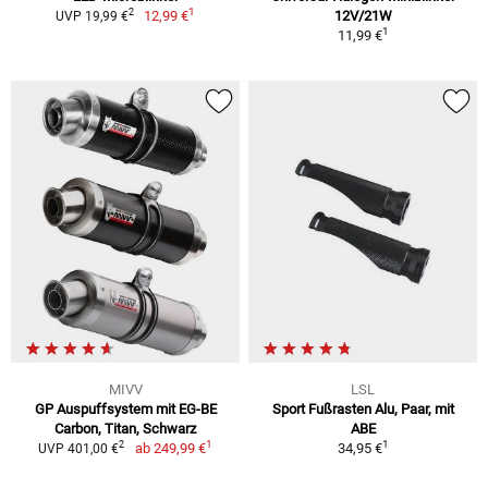
1
2
12,99 €
12V/21W
UVP 19,99 €
1
11,99 €
MIVV
LSL
GP Auspuffsystem mit EG-BE
Sport Fußrasten Alu, Paar, mit
Carbon, Titan, Schwarz
ABE
1
1
2
ab
249,99 €
34,95 €
UVP 401,00 €