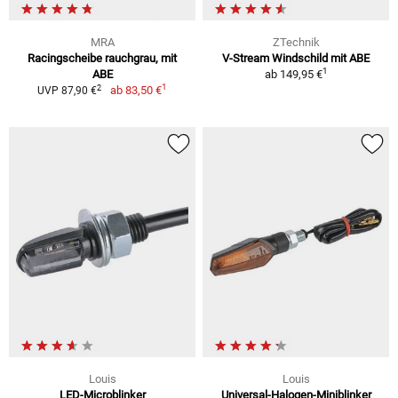
MRA
ZTechnik
Racingscheibe rauchgrau, mit
V-Stream Windschild mit ABE
1
ABE
ab
149,95 €
1
2
ab
83,50 €
UVP 87,90 €
Louis
Louis
LED-Microblinker
Universal-Halogen-Miniblinker