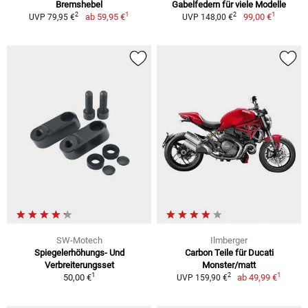
Bremshebel
Gabelfedern für viele Modelle
1
1
2
2
ab
59,95 €
99,00 €
UVP 79,95 €
UVP 148,00 €
SW-Motech
Ilmberger
Spiegelerhöhungs- Und
Carbon Teile für Ducati
Verbreiterungsset
Monster/matt
1
1
2
50,00 €
ab
49,99 €
UVP 159,90 €