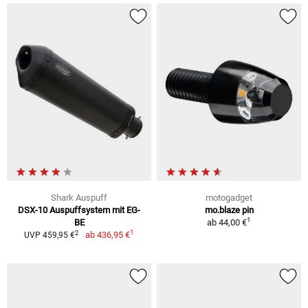
Shark Auspuff
motogadget
DSX-10 Auspuffsystem mit EG-
mo.blaze pin
1
BE
ab
44,00 €
1
2
ab
436,95 €
UVP 459,95 €