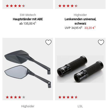
SW-Motech
Highsider
Hauptständer mit ABE
Lenkerenden universal,
1
ab
135,00 €
schwarz
1
2
33,20 €
UVP 34,95 €
Highsider
LSL