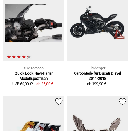
SW-Motech
Ilmberger
Quick Lock Navi-Halter
Carbonteile für Ducati Diavel
Modellspezifisch
2011-2018
1
1
2
ab
25,00 €
ab
199,90 €
UVP 60,00 €