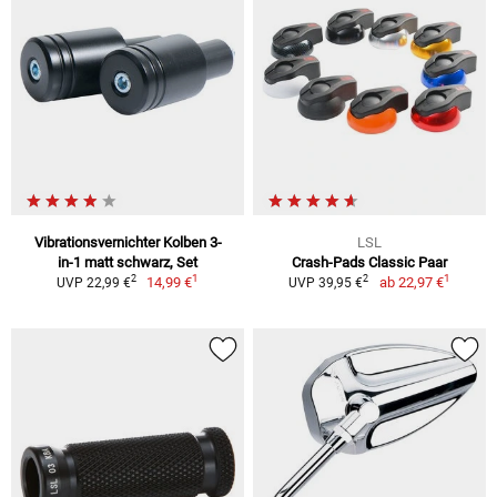
Vibrationsvernichter Kolben 3-
LSL
in-1 matt schwarz, Set
Crash-Pads Classic Paar
1
1
2
2
14,99 €
ab
22,97 €
UVP 22,99 €
UVP 39,95 €