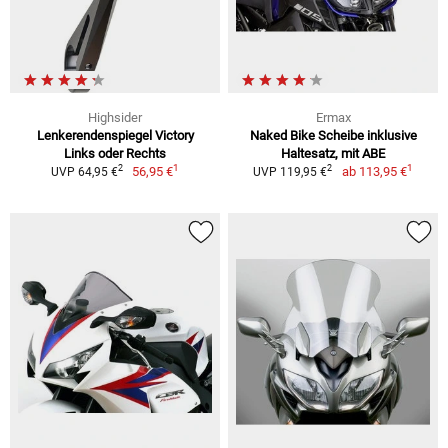
Highsider
Ermax
Lenkerendenspiegel Victory
Naked Bike Scheibe inklusive
Links oder Rechts
Haltesatz, mit ABE
1
1
2
2
56,95 €
ab
113,95 €
UVP 64,95 €
UVP 119,95 €