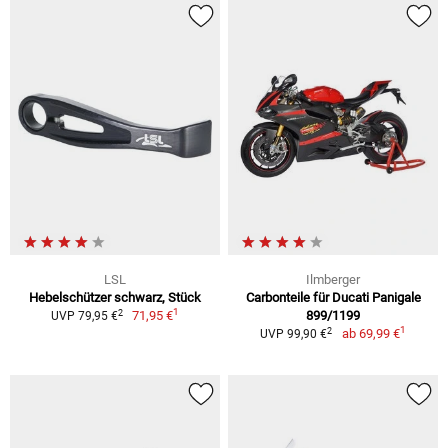
LSL
Ilmberger
Hebelschützer schwarz, Stück
Carbonteile für Ducati Panigale
1
2
71,95 €
899/1199
UVP 79,95 €
1
2
ab
69,99 €
UVP 99,90 €